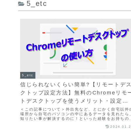
5_etc
5_etc
信じられないくらい簡単?【リモートデ
クトップ設定方法】無料のChromeリモ
トデスクトップを使うメリット・設定・
使い方を図解入りで判りやすく解説！
＜この記事について＞外出先など、とにかく自宅以外
場所から自宅のパソコンの中にあるデータを見れたら
知りたい事が解決するのに！といった経験をお持ちの
は多いのではないでしょうか❗そんな皆さまに送る、
2024.01.
誰...