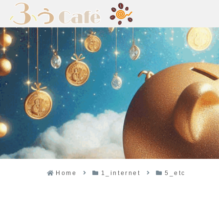
Home
1_internet
5_etc