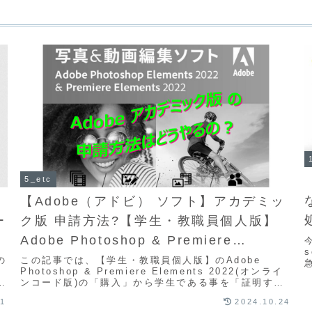
5_etc
ス
【Adobe（アドビ） ソフト】アカデミッ
ー
ク版 申請方法?【学生・教職員個人版】
Adobe Photoshop & Premiere
Elements を例にご説明します！
の
この記事では、【学生・教職員個人版】のAdobe
、
Photoshop & Premiere Elements 2022(オンライ
方
ンコード版)の「購入」から学生である事を「証明する
申請書の種類」、そして...
21
2024.10.24