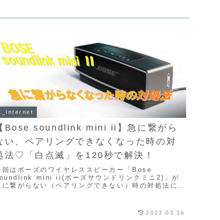
1_internet
【Bose soundlink mini ii】急に繋がら
ない、ペアリングできなくなった時の対
処法♡「白点滅」を120秒で解決！
今回はボーズのワイヤレススピーカー「Bose
soundlink mini ii(ボーズサウンドリンクミニ2)」が
急に繋がらない（ペアリングできない）時の対処法につ
いてです。ペアリング設定を消すことな...
2023.03.16