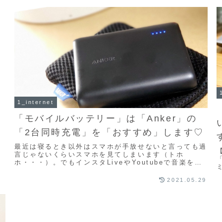
1_internet
「モバイルバッテリー」は「Anker」の
「2台同時充電」を「おすすめ」します♡
最近は寝るとき以外はスマホが手放せないと言っても過
言じゃないくらいスマホを見てしまいます（トホ
ホ・・・）。でもインスタLiveやYoutubeで音楽を聴
くのは楽しくてやめられません♡今の私の一番の問
題...
2021.05.29