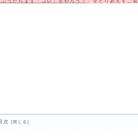
ラぶったらまず「コレ」をやろう！
」をとりあえずご
目次