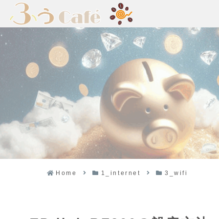
Home
1_internet
3_wifi