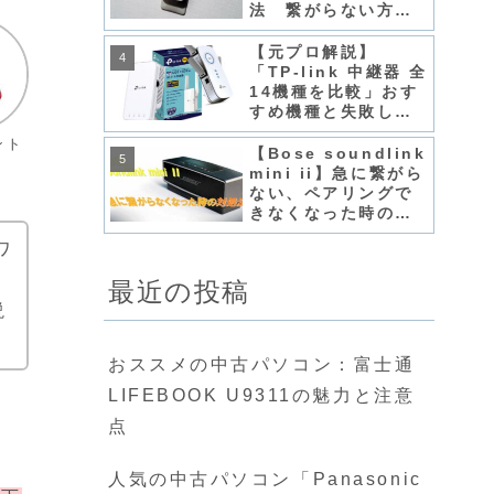
法 繋がらない方は
「初期化とパスワー
ド設定」で解決
【元プロ解説】
「TP-link 中継器 全
14機種を比較」おす
すめ機種と失敗しな
い選び方?
ント
【Bose soundlink
mini ii】急に繋がら
ない、ペアリングで
きなくなった時の対
処法♡「白点滅」を
ワ
120秒で解決！
最近の投稿
説
おススメの中古パソコン：富士通
LIFEBOOK U9311の魅力と注意
点
人気の中古パソコン「Panasonic