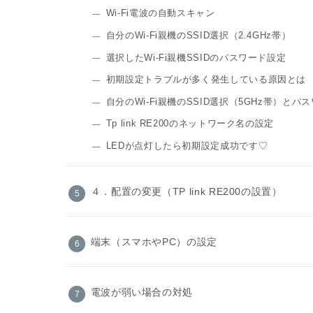
Wi-Fi電波の自動スキャン
自分のWi-Fi親機のSSID選択（2.4GHz帯）
選択したWi-Fi親機SSIDのパスワード設定
初期設定トラブルが多く発生している原因とは
自分のWi-Fi親機のSSID選択（5GHz帯）とパ
Tp link RE200のネットワーク名の設定
LEDが点灯したら初期設定成功です♡
４．配置の変更（TP link RE200の設置）
端末（スマホやPC）の設定
電波が弱い場合の対処