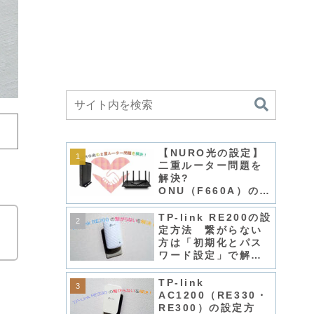
【NURO光の設定】
二重ルーター問題を
解決?
ONU（F660A）の
DMZ設定で自前ルー
ター（Archer
TP-link RE200の設
に
AX73）を「ルーター
定方法 繋がらない
モード」で使う！
方は「初期化とパス
ワード設定」で解
決！
TP-link
AC1200（RE330・
RE300）の設定方