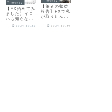
7_money
7_money
【筆者の収益
【FX始めてみ
報告】FXで私
ました】イロ
が取り組んだ
ハも知らない
事を解説
超FX初心者が
2024.10.21
2024.10.30
FXをやるとど
うなるかをレ
ポート
($’ω’)~~~