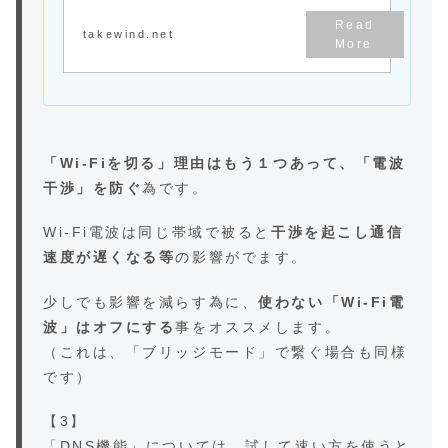
影響しているケースを
ご紹介しました。今回
【その２】では、その
takewind.net
弱点を「Wi-Fi6」で解
決でき...
「Wi-Fiを切る」理由はもう１つあって、「電波
干渉」を防ぐ
為です。
Wi-Fi電波は同じ帯域で被ると
干渉を起こし通信
速度が遅くなる等
の影響がでます。
少しでも影響を減らす為に、
使わない「Wi-Fi電
波」はオフにする
事をオススメします。
（これは、「ブリッジモード」で繋ぐ場合も同様
です）
【3】
「DNS機能」については、試して速い方を使うと