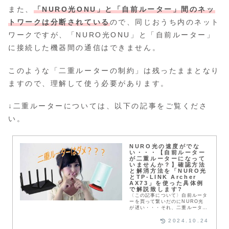
また、
「NURO光ONU」と「自前ルーター」間のネッ
トワークは分断されている
ので、同じおうち内のネット
ワークですが、「NURO光ONU」と「自前ルーター」
に接続した機器間の通信はできません。
このような「二重ルーターの制約」は残ったままとなり
ますので、理解して使う必要があります。
↓二重ルーターについては、以下の記事をご覧くださ
い。
NURO光の速度がでな
い・・・【自前ルーター
が二重ルーターになって
いませんか？】確認方法
と解消方法を「NURO光
とTP-LINK Archer
AX73」を使った具体例
で解説致します?
〈この記事について〉自前ルータ
ーを買って繋いだのにNURO光
が遅い・・・それ、二重ルーター
になっていませんか？「二重ルー
ターってなに？」「二重ルーター
2024.10.24
の意味が判らない❗」そんな皆さ