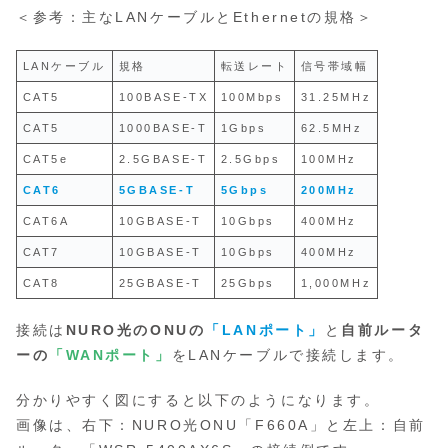
＜参考：主なLANケーブルとEthernetの規格＞
LANケーブル
規格
転送レート
信号帯域幅
CAT5
100BASE-TX
100Mbps
31.25MHz
CAT5
1000BASE-T
1Gbps
62.5MHz
CAT5e
2.5GBASE-T
2.5Gbps
100MHz
CAT6
5GBASE-T
5Gbps
200MHz
CAT6A
10GBASE-T
10Gbps
400MHz
CAT7
10GBASE-T
10Gbps
400MHz
CAT8
25GBASE-T
25Gbps
1,000MHz
接続は
NURO光のONUの
「LANポート」
と
自前ルータ
ーの
「WANポート」
をLANケーブルで接続します。
分かりやすく図にすると以下のようになります。
画像は、右下：NURO光ONU「F660A」と左上：自前