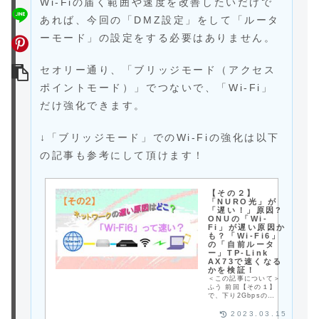
Wi-Fiの届く範囲や速度を改善したいだけで
あれば、今回の「DMZ設定」をして「ルータ
ーモード」の設定をする必要はありません。
セオリー通り、「ブリッジモード（アクセス
ポイントモード）」でつないで、「Wi-Fi」
だけ強化できます。
↓「ブリッジモード」でのWi-Fiの強化は以下
の記事も参考にして頂けます！
【その２】
「NURO光」が
「遅い！」原因?
ONUの「Wi-
Fi」が遅い原因か
も？「Wi-Fi6」
の「自前ルータ
ー」TP-Link
AX73で速くなる
かを検証！
＜この記事について＞
ふう 前回【その１】
で、下り2Gbpsの
NURO光が遅い原因の
ひとつに「Wi-Fi5」が
2023.03.15