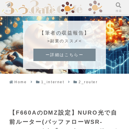
ホーム
検索
【筆者の収益報告】
>副業のススメ<
ー詳細はこちらー
Home
1_internet
2_router
【F660AのDMZ設定】NURO光で自
前ルーター(バッファローWSR-