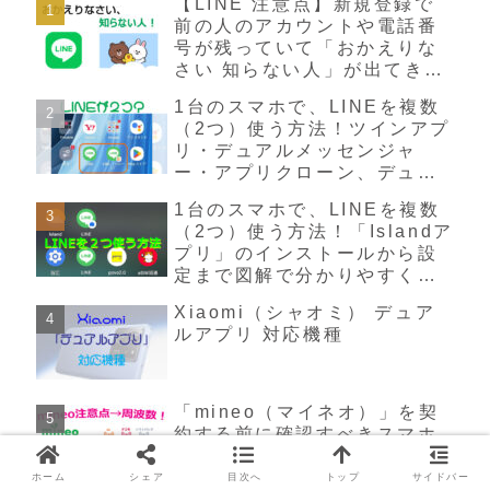
【LINE 注意点】新規登録で
前の人のアカウントや電話番
号が残っていて「おかえりな
さい 知らない人」が出てきた
場合の対処法
1台のスマホで、LINEを複数
（2つ）使う方法！ツインアプ
リ・デュアルメッセンジャ
ー・アプリクローン、デュア
ルアプリ等
1台のスマホで、LINEを複数
（2つ）使う方法！「Islandア
プリ」のインストールから設
定まで図解で分かりやすく説
明✧♡
Xiaomi（シャオミ） デュア
ルアプリ 対応機種
「mineo（マイネオ）」を契
約する前に確認すべきスマホ
のバンド(周波数）5G/4G/3G
別に元プロが分かりやすく解
ホーム
シェア
目次へ
トップ
サイドバー