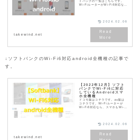
トバンクの一覧はこちらです。
Wi-FiルーターがWi-Fi6対応な
ら、スマホもWi-Fi6にしたい衝
動に駆られるのは私だけでしょう
か？私はiPhoneも好きですが、
メイン...
2024.02.06
takewind.net
↓ソフトバンクのWi-Fi6対応android全機種の記事で
す。
【2022年12月】ソフト
バンクでWi-Fi6に対応
しているAndroidスマ
ホ全機種
ドコモ版はコチラです。au版は
コチラです。Wi-Fiルーターが
Wi-Fi6対応なら、スマホもWi-
Fi6にしたい衝動に駆られるのは
私だけでしょうか？私はiPhone
も好きですが、メインスマホは
Andr...
2024.02.06
takewind.net