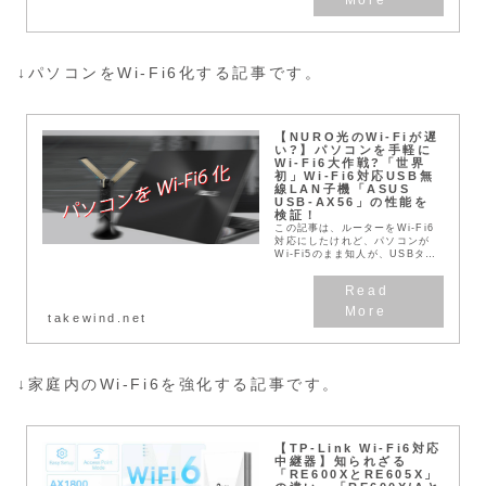
↓パソコンをWi-Fi6化する記事です。
【NURO光のWi-Fiが遅
い?】パソコンを手軽に
Wi-Fi6大作戦?「世界
初」Wi-Fi6対応USB無
線LAN子機「ASUS
USB-AX56」の性能を
検証！
この記事は、ルーターをWi-Fi6
対応にしたけれど、パソコンが
Wi-Fi5のまま知人が、USBタイ
プの無線LAN子機でパソコンの
「Wi-Fi6対応」にチャレンジし
た取り組みをレポートします。こ
の記事は...
takewind.net
↓家庭内のWi-Fi6を強化する記事です。
【TP-Link Wi-Fi6対応
中継器】知られざる
「RE600XとRE605X」