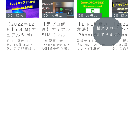
30_端末
50_お役立ち情報
50_お役立ち情報
30_端末
【2022年12
【元プロ解
【LINE引継ぎ
【2022
横スクロー
月】eSIM(デ
説】デュアル
方法】
月】ソフ
ュアルSIM)に
SIM（マルチ
iPhoneから
ンクandr
ルできます
対応している
SIM・複数
Androidに
スマホで
ドコモ版はコチ
この記事では、
公式サイトの
ドコモ版は
ソフトバンク
ラ。au版はコチ
SIM）を
iPhoneでデュア
QRコードで
「LINE ID(アカ
3キャリ
ラ。au版は
ラ。この記事は、
ルSIMを使う場合
ウント)引継ぎ」
ラ。この記
のAndroidス
iPhoneで使
カンタン💛図
周波数（
ソフトバンク公式
の「メリット・デ
は、古い記載が混
ソフトバン
マホ全機種！
うメリット・
解入りの説明
ド）に対
サイトに掲載のあ
メリット」をお伝
ざっていたり、リ
サイトに掲
るAndroidスマホ
えし「失敗しない
ンクが多すぎて分
るAndroi
デメリット＜
通りに進める
ている全
で、eSIM(デュア
デュアルSIMの始
かりにくいのが難
全機種の対
コストと通信
だけで貴方に
一覧.
ルSIM)に対応して
め方を解説してい
点です。そこで、
いる主要周
品質＞
もできる！.
いる全ての機種が
ます。「失敗しな
この記事では順番
（バンド）
一覧で判ります。
い」の意味は、デ
通りに読み進める
3キャリア
eSIMが使える機
ュアルSIMなので
だけで「事前準
るかが一覧
種を選んでおく
大手キャリアの既
備」から「ID(ア
ます。大手
と、1台で2電話番
契約を残したまま
カウント)引継ぎ」
リアの周波
号やサブ回線の契
使えるという事で
「トーク履歴引継
応している
約...
す。仮に...
ぎ」まで一気...
Androidス