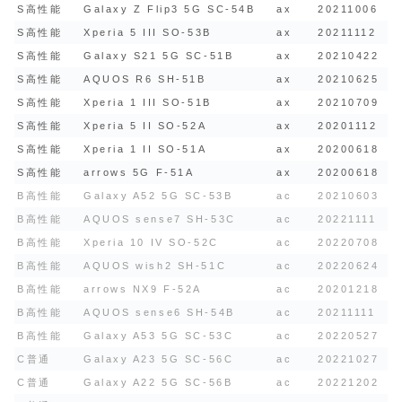
S高性能
Galaxy Z Flip3 5G SC-54B
ax
20211006
S高性能
Xperia 5 III SO-53B
ax
20211112
S高性能
Galaxy S21 5G SC-51B
ax
20210422
S高性能
AQUOS R6 SH-51B
ax
20210625
S高性能
Xperia 1 III SO-51B
ax
20210709
S高性能
Xperia 5 II SO-52A
ax
20201112
S高性能
Xperia 1 II SO-51A
ax
20200618
S高性能
arrows 5G F-51A
ax
20200618
B高性能
Galaxy A52 5G SC-53B
ac
20210603
B高性能
AQUOS sense7 SH-53C
ac
20221111
B高性能
Xperia 10 IV SO-52C
ac
20220708
B高性能
AQUOS wish2 SH-51C
ac
20220624
B高性能
arrows NX9 F-52A
ac
20201218
B高性能
AQUOS sense6 SH-54B
ac
20211111
B高性能
Galaxy A53 5G SC-53C
ac
20220527
C普通
Galaxy A23 5G SC-56C
ac
20221027
C普通
Galaxy A22 5G SC-56B
ac
20221202