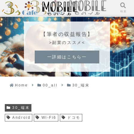
ホーム
検索
【筆者の収益報告】
>副業のススメ<
一詳細はこちら一
Home
00_all
30_端末
30_端末
Android
Wi-Fi6
ドコモ