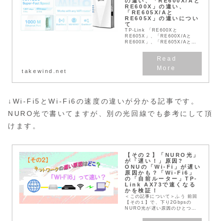
の違い、「RE600X/Aと
RE600X」の違い、
「RE605X/Aと
RE605X」の違いについ
て
TP-Link 「RE600Xと
RE605X」、「RE600X/Aと
RE600X」、「RE605X/Aと
RE605X」は違うのか？違うとし
たら何が違うのか？そんな疑問を
解決します?いや、実際に解決し
て...
takewind.net
↓Wi-Fi5とWi-Fi6の速度の違いが分かる記事です。
NURO光で書いてますが、別の光回線でも参考にして頂
けます。
【その２】「NURO光」
が「遅い！」原因?
ONUの「Wi-Fi」が遅い
原因かも？「Wi-Fi6」
の「自前ルーター」TP-
Link AX73で速くなる
かを検証！
＜この記事について＞ふう 前回
【その１】で、下り2Gbpsの
NURO光が遅い原因のひとつに
「Wi-Fi5」が影響しているケー
スをご紹介しました。今回【その