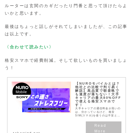
ルーターは玄関のカギだったり門番と思って頂けたらよ
いかと思います。
最後はちょっと話しがそれてしまいましたが、この記事
は以上です。
〈合わせて読みたい〉
格安スマホで経費削減。そして欲しいものを買いましょ
う！
【NUROモバイルとは？
他社との比較で判り易く
解説】高品質で朝昼晩で
も速度が落ちない！大手
キャリアの最大80%OFF
で使える格安スマホで
す！
大手キャリアの通信料金が高いの
は、分かっているけど、格安
SIM(スマホ)を使うのは不安とい
う方は、多いと思います。私もそ
の一人でありました・・・でも、
NUROモバイルは、専用帯域を
使った通信品質の高い...
takewind.net