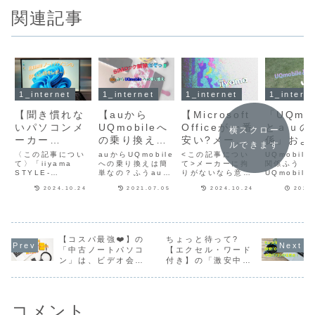
関連記事
1_internet
1_internet
1_internet
1_intern
【聞き慣れな
【auから
【Microsoft
「UQmob
いパソコンメ
UQmobileへ
Officeが一番
とａｕの
横スクロー
ーカー
の乗り換え】
安い?️メーカ
係」およ
ルできます
iiyama】の
「SIMロック
ーに拘りのな
「MVNO
〈この記事につい
auからUQmobile
<この記事につい
UQmobil
15インチノー
て〉「iiyama
解除」で気を
への乗り換えは簡
い方へのお薦
て>メーカーに拘
MNOの
関係ふう
STYLE-
単なの？ふうauユ
りがないなら意表
UQmobile
トパソコンの
付ける点をご
めノートパソ
について
15FH120-i5-
ーザーが
をついてiiyamaの
2020年9
使い心地をレ
説明します?
コン】Core
っ”
2024.10.24
2021.07.05
2024.10.24
2021
UXSX」を実際に
UQmobileに乗り
BTOパソコンが安
UQコミュ
使ってみての使用
換える際の「SIM
くてオススメで
ョンズとい
ビュー
i5以上で格
感を良い点悪い点
ロック解除」につ
す！「Office最
が運営して
「iiyama
安・高性能な
を交えてお伝えし
いてご説明しま
安」「スペックを
たが、2020
STYLE-
15インチ ノ
ます。パソコン工
す。くう
自由に選べる」
月にKDDI
房が販売している
UQmobileとauは
「価格が安い」と
UQmobil
【コスパ最強❤️】の
ちょっと待って?
15FH120-i5-
ートパソコン
パソコンは
どちらもKDDIが
３拍子揃ってま
統合しKDD
「中古ノートパソコ
【エクセル・ワード
UXSX」
を探して15台
「iiyama」という
運営しているんだ
す！「Microsoft
営会社にな
ン」は、ビデオ会議
付き】の「激安中古
あまり聞きなれな
よね？ふうその通
Office搭載」で
ます。そん
を比較した結
やオンライン授業で
パソコン」は本当に
いメーカーのパソ
り！同じ会社なの
「15インチ...
今、KDDIは.
果、「パソコ
も問題なく使える
お得なのか？注意点
コンです...
で他社...
ン工房」の
の？Wi-Fiスペック
を含めてレポートし
をレポート！
ます！
「iiyama
コメント