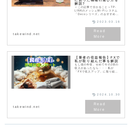
解説?
＜この記事で分かること＞TP-
LINKのメッシュWi-Fiシステム
「Decoシリーズ」のおすすめ機
種と、なぜ売れ筋ランキングで上
位を独占するのか？その理由を全
2023.03.16
７機種を比較して「スペック」や
「価格」、「...
takewind.net
【筆者の収益報告】FXで
私が取り組んだ事を解説
もし億の年収、せめて今の2倍の
収入があったなら・・・私が
「FXで収入アップ」に取り組ん
だ方法を「安全対策」を含めてお
伝えします。〈このページの内
容〉・筆者のFX収益・FXでの収
益の上げ方・損失リスクの...
2024.10.30
takewind.net