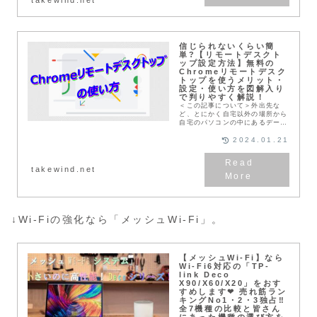
信じられないくらい簡
単?【リモートデスクト
ップ設定方法】無料の
Chromeリモートデスク
トップを使うメリット・
設定・使い方を図解入り
で判りやすく解説！
＜この記事について＞外出先な
ど、とにかく自宅以外の場所から
自宅のパソコンの中にあるデータ
を見れたら、知りたい事が解決す
るのに！といった経験をお持ちの
2024.01.21
方は多いのではないでしょうか❗
そんな皆さまに送る、誰...
takewind.net
↓Wi-Fiの強化なら「メッシュWi-Fi」。
【メッシュWi-Fi】なら
Wi-Fi6対応の「TP-
link Deco
X90/X60/X20」をおす
すめします❤ 売れ筋ラン
キングNo1・2・3独占‼️
全7機種の比較と皆さん
にあった機種の選び方を