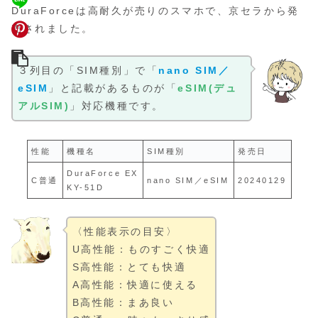
DuraForceは高耐久が売りのスマホで、京セラから発
売されました。
３列目の「SIM種別」で「
nano SIM／
eSIM
」と記載があるものが「
eSIM(デュ
アルSIM)
」対応機種です。
性能
機種名
SIM種別
発売日
DuraForce EX
C普通
nano SIM／eSIM
20240129
KY-51D
〈性能表示の目安〉
U高性能：ものすごく快適
S高性能：とても快適
A高性能：快適に使える
B高性能：まあ良い