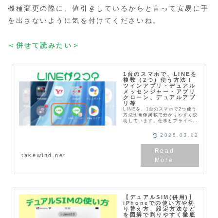
機種変更の際に、値引きしているからと言って安易に手
を出さないように気を付けてくださいね。
＜併せて読みたい＞
1台のスマホで、LINEを
複数（2つ）使う方法！
ツインアプリ・デュアル
メッセンジャー・アプリ
クローン、デュアルアプ
リ等
LINEを、1台のスマホで2つ使う
方法を画像満載で分かりやすく説
明しています。仕事とプライベー
トでLINEを使い分けたい時など
に便利です！アプリのコピーは意
2025.03.02
外なほどカンタンです。だけどち
ゃんと動くから...
takewind.net
【デュアルSIM(併用)】
iPhoneでの使い方や切
り替え方、設定方法など
を図解で判りやすく徹底