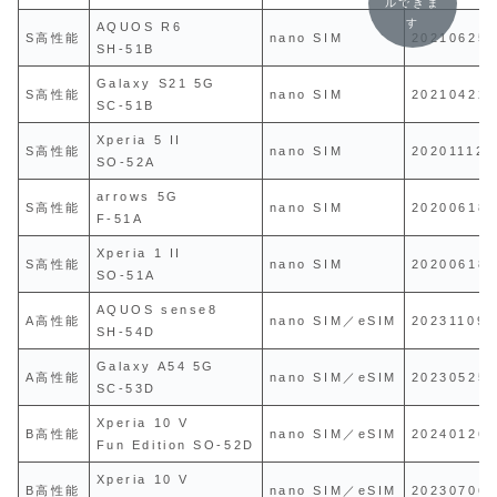
ルできま
す
AQUOS R6
S高性能
nano SIM
20210625
SH-51B
Galaxy S21 5G
S高性能
nano SIM
20210422
SC-51B
Xperia 5 II
S高性能
nano SIM
20201112
SO-52A
arrows 5G
S高性能
nano SIM
20200618
F-51A
Xperia 1 II
S高性能
nano SIM
20200618
SO-51A
AQUOS sense8
A高性能
nano SIM／eSIM
20231109
SH-54D
Galaxy A54 5G
A高性能
nano SIM／eSIM
20230525
SC-53D
Xperia 10 V
B高性能
nano SIM／eSIM
20240126
Fun Edition SO-52D
Xperia 10 V
B高性能
nano SIM／eSIM
20230706