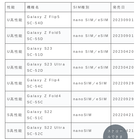
性能
機種名
SIM種別
発売日
Galaxy Z Flip5
U高性能
nano SIM／eSIM
20230901
SC-54D
Galaxy Z Fold5
U高性能
nano SIM／eSIM
20230901
SC-55D
Galaxy S23
U高性能
nano SIM／eSIM
20230420
SC-51D
Galaxy S23 Ultra
U高性能
nano SIM／eSIM
20230420
SC-52D
Galaxy Z Flip4
U高性能
nanoSIM／eSIM
20220929
SC-54C
Galaxy Z Fold4
U高性能
nanoSIM／eSIM
20220929
SC-55C
Galaxy S22
S高性能
nanoSIM
20220421
SC-51C
Galaxy S22 Ultra
S高性能
nanoSIM
20220421
スクロー
SC-52C
ルできま