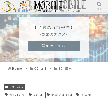
ホーム
検索
【筆者の収益報告】
>副業のススメ<
一詳細はこちら一
Home
00_all
30_端末
30_端末
Android
eSIM
デュアルSIM
ドコモ