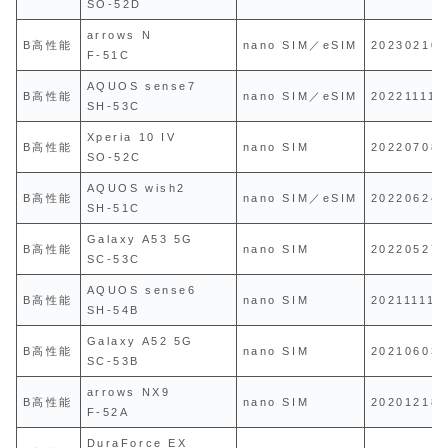
SO-52D
arrows N
B高性能
nano SIM／eSIM
20230210
F-51C
AQUOS sense7
B高性能
nano SIM／eSIM
20221111
SH-53C
Xperia 10 IV
B高性能
nano SIM
20220708
SO-52C
AQUOS wish2
B高性能
nano SIM／eSIM
20220624
SH-51C
Galaxy A53 5G
B高性能
nano SIM
20220527
SC-53C
AQUOS sense6
B高性能
nano SIM
20211111
SH-54B
Galaxy A52 5G
B高性能
nano SIM
20210603
SC-53B
arrows NX9
B高性能
nano SIM
20201218
F-52A
DuraForce EX