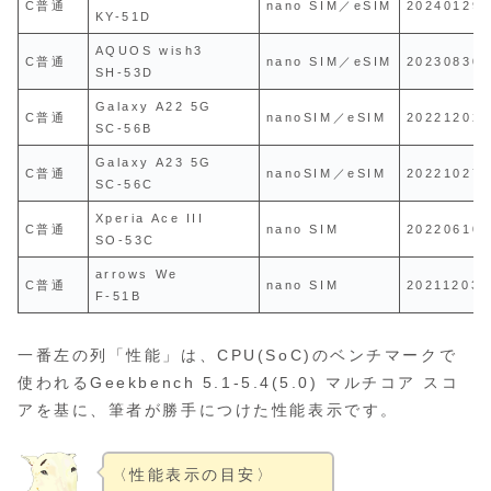
C普通
nano SIM／eSIM
20240129
KY-51D
AQUOS wish3
C普通
nano SIM／eSIM
20230830
SH-53D
Galaxy A22 5G
C普通
nanoSIM／eSIM
20221202
SC-56B
Galaxy A23 5G
C普通
nanoSIM／eSIM
20221027
SC-56C
Xperia Ace III
C普通
nano SIM
20220610
SO-53C
arrows We
C普通
nano SIM
20211203
F-51B
一番左の列「性能」は、CPU(SoC)のベンチマークで
使われるGeekbench 5.1-5.4(5.0) マルチコア スコ
アを基に、筆者が勝手につけた性能表示です。
〈性能表示の目安〉