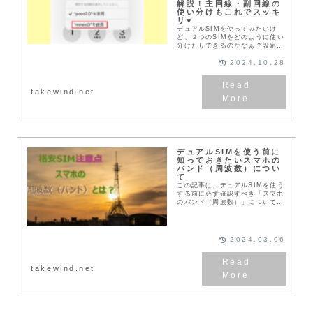
解説！主回線・副回線の
使い分けもこれでスッキ
リ♥️
デュアルSIMを使ってみたいけ
ど、２つのSIMをどのように使い
分けたりできるのかなぁ？設定で
色々切り替えできるのかなぁ？こ
の記事では、そんな事を考えてい
2024.10.28
る皆さまの疑問が解決出来ます。
～iPhoneを例...
takewind.net
デュアルSIMを使う前に
知っておきたいスマホの
バンド（周波数）につい
て
この記事は、デュアルSIMを使う
する前に必ず確認すべき「スマホ
のバンド（周波数）」について説
明しています。スマホは、「利用
するキャリア」と「バンド（周波
数)」が合っていないと、まとも
に通信できません。...
2024.03.06
takewind.net