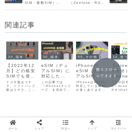
SIM・複数SIM）を
（Zenfone・ROG
iPhoneで使うメリ
Phone）
ット・デメリット＜
コストと通信品質＞
関連記事
30_端末
30_端末
90_その他
10_使う前に知っておく事
【2022年12
eSIM（デュ
iPhoneの
【mine
横スクロー
月】どの格安
アルSIM）に
eSIM（デュ
イネオ）
SIMでも使え
対応した
アルSIM）活
iPhone
ルできます
るauの
iPhone全24
用例！メリッ
eSIMの
ドコモ版はコチ
この記事では
iPhoneはeSIMに
＜この記事
Androidスマ
ラ。ソフトバンク
機種一覧
「iPhone15シリ
ト・デメリッ
対応している機種
アルSIM
て＞mineo
版はコチラ。この
ーズ」を含めて、
が多くあります。
ネオ)のeSI
ホ全機種！大
【iPhone15
トも解説しま
SIM)を
記事は、au公式サ
eSIM（デュアル
eSIMに対応して
iPhoneの
手3キャリア
含む】
す♡.
の設定方
イトに掲載のある
SIM）に対応して
いるiPhoneはデ
ルSIM(複数
Androidスマホ
いる日本版
ュアルSIM端末と
を使う場合
の主要周波数
注意点（
で、どの格安SIM
iPhoneの全24機
呼ばれ、１台の
方法と注意
（バンド）対
構成プロ
でも使える機種(＝
種が判ります。ド
iPhoneに２つの
まとめてい
応可否一覧
イルなど
大手3キャリアの
コモのeSIM（デ
通信回線を契約し
mineoの
主要周波数に（バ
ュアルSIM）対応
て運用する事がで
トは親切丁
ンド）対応してい
Android全機種の
きます。この記事
載されてい
るという意味です)
記事はコチラ。ふ
では、iPhoneの
が、シングル
が一覧で判りま
うカフェでは元プ
デュアルSIMの活
とデュアルS
ホーム
シェア
目次へ
トップ
サイドバー
す。大手3キャリ
ロ(通信会社勤
用法を具...
数SIM...