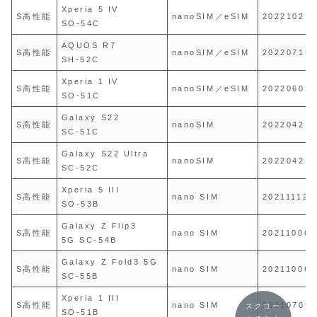
Xperia 5 IV
S高性能
nanoSIM／eSIM
20221021
SO-54C
AQUOS R7
S高性能
nanoSIM／eSIM
20220715
SH-52C
Xperia 1 IV
S高性能
nanoSIM／eSIM
20220603
SO-51C
Galaxy S22
S高性能
nanoSIM
20220421
SC-51C
Galaxy S22 Ultra
S高性能
nanoSIM
20220421
SC-52C
Xperia 5 III
S高性能
nano SIM
20211112
SO-53B
Galaxy Z Flip3
S高性能
nano SIM
20211006
5G SC-54B
Galaxy Z Fold3 5G
S高性能
nano SIM
20211006
SC-55B
Xperia 1 III
S高性能
nano SIM
20210709
スクロー
SO-51B