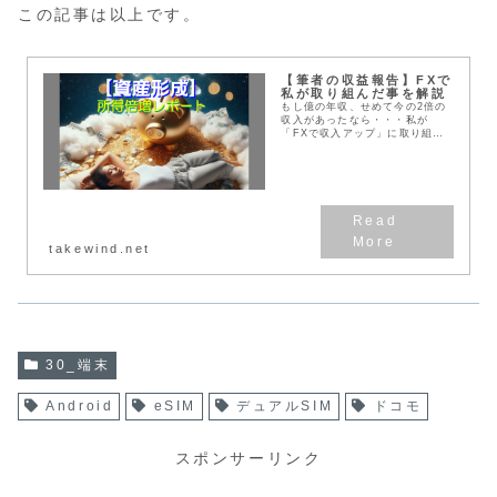
この記事は以上です。
【筆者の収益報告】FXで
私が取り組んだ事を解説
もし億の年収、せめて今の2倍の
収入があったなら・・・私が
「FXで収入アップ」に取り組ん
だ方法を「安全対策」を含めてお
伝えします。〈このページの内
容〉・筆者のFX収益・FXでの収
益の上げ方・損失リスクの...
takewind.net
30_端末
Android
eSIM
デュアルSIM
ドコモ
スポンサーリンク