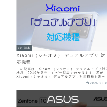
30_端末
Xiaomi（シャオミ） デュアルアプリ 対
応機種
この記事は、Xiaomi（シャオミ） デュアルアプリ対
機種（2019年発売～）が一覧表でわかります。私が
Xiaomi（シャオミ） デュアルアプリ対応機種を調べ
いたのですが、情報が単発で信ぴょう性に...
2025.03.