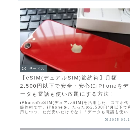
20_サービス
【eSIM(デュアルSIM)節約術】月額
2,500円以下で安全・安心にiPhoneをデ
ータも電話も使い放題にする方法！
iPhoneのeSIM(デュアルSIM)を活用した、スマホ代
節約術です。iPhoneを、たったの2,500円/月以下で
用しつつ、ただ安いだけでなく「データも電話も使い
題」にできます！「eSIM」を...
2025.09.