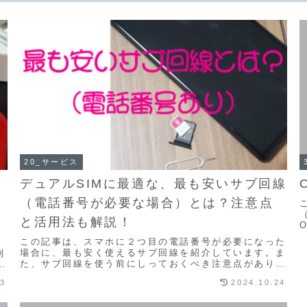
20_サービス
デュアルSIMに最適な、最も安いサブ回線
（電話番号が必要な場合）とは？注意点
と活用法も解説！
この記事は、スマホに２つ目の電話番号が必要になった
場合に、最も安く使えるサブ回線を紹介しています。ま
利
た、サブ回線を使う前にしっておくべき注意点がありま
放
すので、是非ご一読ください。ふうカフェでは元プロ
13
2024.10.24
(...