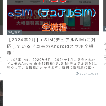
30_端末
【2024年2月】eSIM(デュアルSIM)に対
応しているドコモのAndroidスマホ全機
種！
年
ツ
この記事では、2020年6月～2024年1月に発売された
切
ドコモのAndroid(全46機種)でeSIM(デュアルSIM)に
対応している機種が分かります。最初に性能順に並べた
全機種一覧表を掲載してますが...
24
2024.10.24