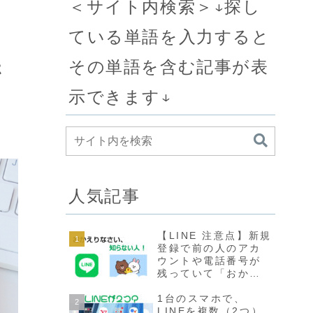
＜サイト内検索＞↓探し
ている単語を入力すると
その単語を含む記事が表
ホ
示できます↓
人気記事
【LINE 注意点】新規
登録で前の人のアカ
ウントや電話番号が
残っていて「おかえ
りなさい 知らない
人」が出てきた場合
1台のスマホで、
の対処法
LINEを複数（2つ）