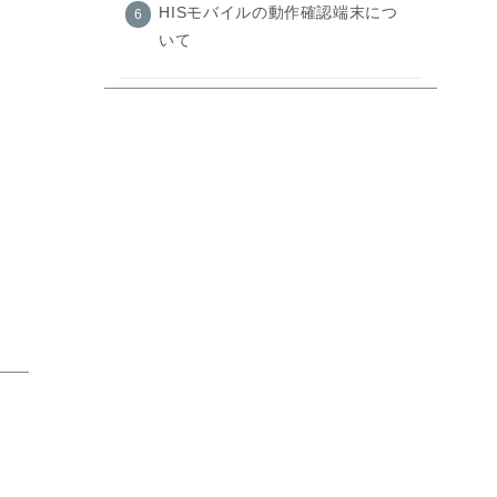
HISモバイルの動作確認端末につ
いて
同じメーカー、機種でも対応周波
数は違う？
まとめ