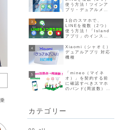
使う方法！ツインア
プリ・デュアルメッ
センジャー・アプリ
クローン、デュアル
1台のスマホで、
アプリ等
LINEを複数（2つ）
使う方法！「Island
アプリ」のインスト
ールから設定まで図
解で分かりやすく説
Xiaomi（シャオミ）
明✧♡
デュアルアプリ 対応
機種
「mineo（マイネ
オ）」を契約する前
に確認すべきスマホ
のバンド(周波数）
5G/4G/3G別に元プ
ロが分かりやすく解
が乗
説！
カテゴリー