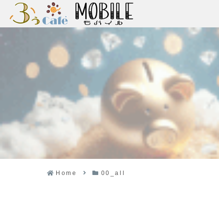
Home
00_all