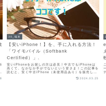
30_端末
数
【安いiPhone！】を、手に入れる方法！
「ワイモバイル（Softbank
Certified）」.
ホ
安いiPhoneをお探しの方は必見！中古でもiPhoneは
り
高くて、なかなか手がでないという皆さま！この記事を
ん
読むと、安く中古iPhone（未使用品あり）を販売して
いるサイトが分かります！この記事は、2...
08
2024.03.25