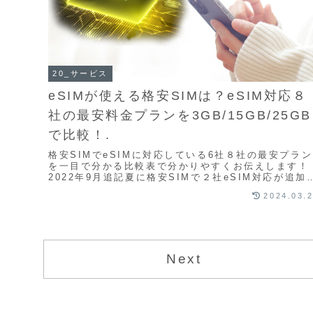
20_サービス
eSIMが使える格安SIMは？eSIM対応８
社の最安料金プランを3GB/15GB/25GB
で比較！.
格安SIMでeSIMに対応している6社８社の最安プラン
を一目で分かる比較表で分かりやすくお伝えします！
2022年9月追記夏に格安SIMで２社eSIM対応が追加
れ８社となりました。日本の大手３キャリア...
2024.03.
Next