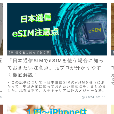
10_使う前に知っておく事
遅
「日本通信SIMでeSIMを使う場合に知っ
ておきたい注意点」元プロが分かりやす
く徹底解説！
＜この記事について＞日本通信SIMのeSIMを使うにあ
たって、申込み前に知っておきたい注意点を、まとめま
を
した。現在日本で、大手キャリア以外のメジャーな格安
記
SIMでeSIMが使えるのは、4社6社しかあり...
09
2024.02.08