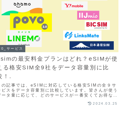
20_サービス
esimの最安料金プランはどれ？eSIMが使
える格安SIM全9社をデータ容量別に比
較！.
この記事では、eSIMに対応している格安SIMの全９サ
ービスをデータ容量別に比較しています。皆さんが使う
データ量に応じて、どのサービスが一番安くてお得なの
かを注意点を交えて解説します。この記事は、20...
2024.03.25