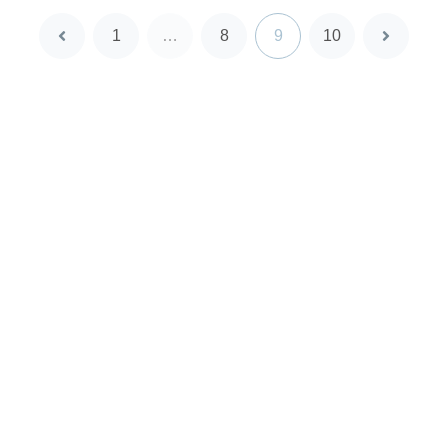
1
…
8
9
10
前
次
へ
へ