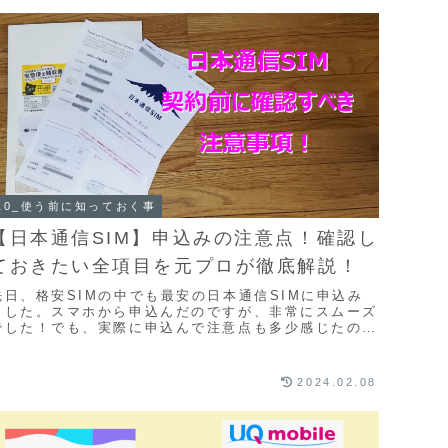
10_使う前に知っておく事
【日本通信SIM】申込みの注意点！確認し
ておきたい全項目を元プロが徹底解説！
先日、格安SIMの中でも最安の日本通信SIMに申込み
ました。スマホから申込んだのですが、非常にスムーズ
でした！でも、実際に申込んで注意点も多少感じたの
で、気をつけるべき点を中心にレポートします。この
...
2024.02.08