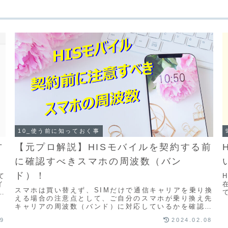
10_使う前に知っておく事
方
【元プロ解説】HISモバイルを契約する前
に確認すべきスマホの周波数（バン
ド）！
て
イ
スマホは買い替えず、SIMだけで通信キャリアを乗り換
場
える場合の注意点として、ご自分のスマホが乗り換え先
キャリアの周波数（バンド）に対応しているかを確認す
る必要があります。周波数(バンド)があっていない...
09
2024.02.08