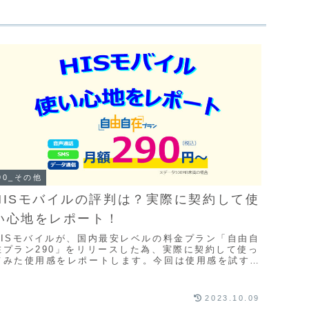
90_その他
HISモバイルの評判は？実際に契約して使
い心地をレポート！
HISモバイルが、国内最安レベルの料金プラン「自由自
在プラン290」をリリースした為、実際に契約して使っ
てみた使用感をレポートします。今回は使用感を試す目
的なので、メイン回線はそのままにサブ回線として...
2023.10.09