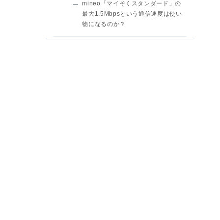
mineo「マイそくスタンダード」の
最大1.5Mbpsという通信速度は使い
物になるのか？
もう一つのデータ無制限「パケッ
ト放題Plus」
「マイそくスタンダード」の高速オ
プション
最安音声プラン「マイそくスーパ
ーライト」
mineoの通話かけ放題オプション
【まとめ】mineoサービスの特徴・
料金プラン
mineoの申込み手続き