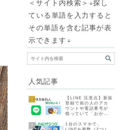
＜サイト内検索＞↓探し
ている単語を入力すると
その単語を含む記事が表
」
示できます↓
人気記事
【LINE 注意点】新規
登録で前の人のアカ
ウントや電話番号が
残っていて「おかえ
りなさい 知らない
人」が出てきた場合
1台のスマホで、
の対処法
LINEを複数（2つ）