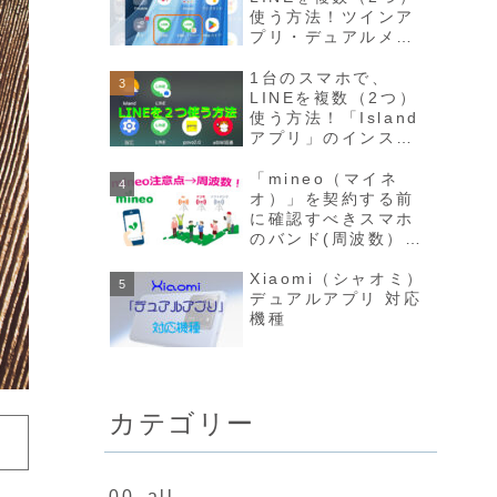
使う方法！ツインア
プリ・デュアルメッ
センジャー・アプリ
クローン、デュアル
1台のスマホで、
アプリ等
LINEを複数（2つ）
使う方法！「Island
アプリ」のインスト
ールから設定まで図
解で分かりやすく説
「mineo（マイネ
明✧♡
オ）」を契約する前
に確認すべきスマホ
のバンド(周波数）
5G/4G/3G別に元プ
ロが分かりやすく解
Xiaomi（シャオミ）
説！
デュアルアプリ 対応
機種
カテゴリー
00_all