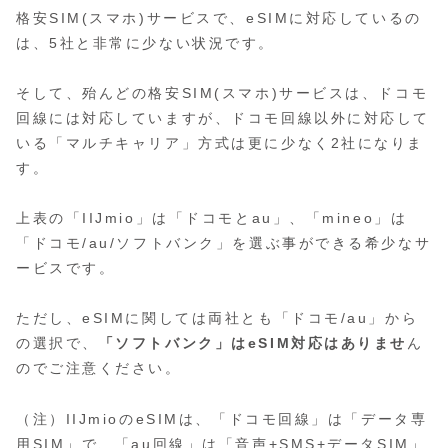
格安SIM(スマホ)サービスで、eSIMに対応しているの
は、5社と非常に少ない状況です。
そして、殆んどの格安SIM(スマホ)サービスは、ドコモ
回線には対応していますが、ドコモ回線以外に対応して
いる「マルチキャリア」方式は更に少なく2社になりま
す。
上表の「IIJmio」は「ドコモとau」、「mineo」は
「ドコモ/au/ソフトバンク」を選ぶ事ができる希少なサ
ービスです。
ただし、eSIMに関しては両社とも「ドコモ/au」から
の選択で、
「ソフトバンク」はeSIM対応はありませ
ん
のでご注意ください。
（注）IIJmioのeSIMは、「ドコモ回線」は「データ専
用SIM」で、「au回線」は「音声+SMS+データSIM」