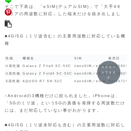
そこで下表は、「eSIM(デュアルSIM)」で「大手4キ
ャリアの周波数に対応」した端末だけを抜き出しまし
た。
■4G/5G（ミリ波含む）の主要周波数に対応している機
種
性能
機種名
SIM
発売日
U高性能
Galaxy Z Flip4 SC-54C
nanoSIM／eSIM
20220929
スクロー
ルできま
U高性能
Galaxy Z Fold4 SC-55C
nanoSIM／eSIM
20220929
す
S高性能
AQUOS R7 SH-52C
nanoSIM／eSIM
20220715
↑Androidの3機種だけに絞られました。iPhoneは、
「5Gのミリ波」という5Gの真価を発揮する周波数だけ
には、まだ対応していない事がわかります。
■4G/5G（ミリ波未対応も含む）の主要周波数に対応し