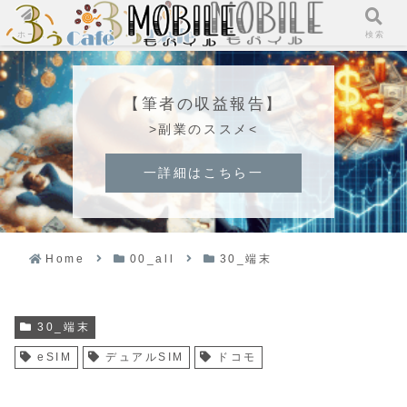
ホーム
検索
【筆者の収益報告】
>副業のススメ<
一詳細はこちら一
Home
00_all
30_端末
30_端末
eSIM
デュアルSIM
ドコモ