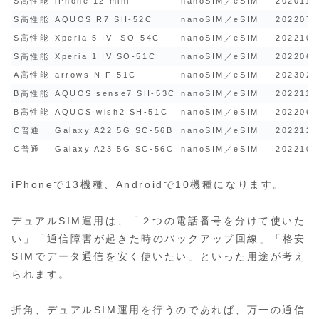
S高性能
iPhone 12 mini
nanoSIM／eSIM
2020111
S高性能
AQUOS R7 SH-52C
nanoSIM／eSIM
2022071
S高性能
Xperia 5 IV SO-54C
nanoSIM／eSIM
2022102
S高性能
Xperia 1 IV SO-51C
nanoSIM／eSIM
2022060
A高性能
arrows N F-51C
nanoSIM／eSIM
2023021
B高性能
AQUOS sense7 SH-53C
nanoSIM／eSIM
2022111
B高性能
AQUOS wish2 SH-51C
nanoSIM／eSIM
2022062
C普通
Galaxy A22 5G SC-56B
nanoSIM／eSIM
2022120
C普通
Galaxy A23 5G SC-56C
nanoSIM／eSIM
2022102
iPhoneで13機種、Androidで10機種になります。
デュアルSIM運用は、「２つの電話番号を分けて使いた
い」「通信障害が起きた時のバックアップ回線」「格安
SIMでデータ通信を安く使いたい」といった用途が考え
られます。
折角、デュアルSIM運用を行うのであれば、万一の通信