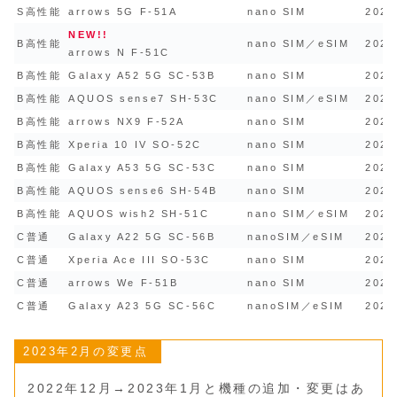
S高性能
arrows 5G F-51A
nano SIM
2020
NEW!!
B高性能
nano SIM／eSIM
2023
arrows N F-51C
B高性能
Galaxy A52 5G SC-53B
nano SIM
2021
B高性能
AQUOS sense7 SH-53C
nano SIM／eSIM
2022
B高性能
arrows NX9 F-52A
nano SIM
2020
B高性能
Xperia 10 IV SO-52C
nano SIM
2022
B高性能
Galaxy A53 5G SC-53C
nano SIM
2022
B高性能
AQUOS sense6 SH-54B
nano SIM
2021
B高性能
AQUOS wish2 SH-51C
nano SIM／eSIM
2022
C普通
Galaxy A22 5G SC-56B
nanoSIM／eSIM
2022
C普通
Xperia Ace III SO-53C
nano SIM
2022
C普通
arrows We F-51B
nano SIM
2021
C普通
Galaxy A23 5G SC-56C
nanoSIM／eSIM
2022
2023年2月の変更点
2022年12月→2023年1月と機種の追加・変更はあ