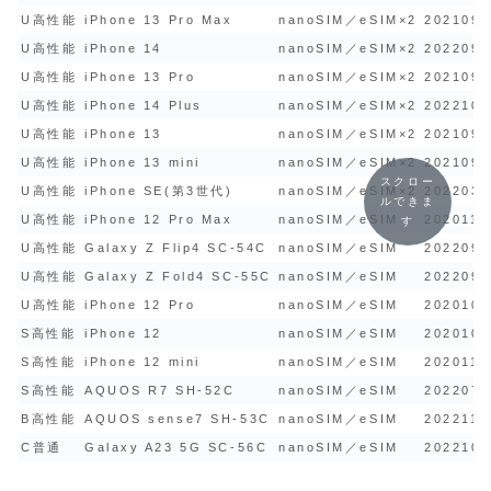
U高性能
iPhone 13 Pro Max
nanoSIM／eSIM×2
2021092
U高性能
iPhone 14
nanoSIM／eSIM×2
2022091
U高性能
iPhone 13 Pro
nanoSIM／eSIM×2
2021092
U高性能
iPhone 14 Plus
nanoSIM／eSIM×2
2022100
U高性能
iPhone 13
nanoSIM／eSIM×2
2021092
U高性能
iPhone 13 mini
nanoSIM／eSIM×2
2021092
スクロー
U高性能
iPhone SE(第3世代)
nanoSIM／eSIM×2
2022031
ルできま
U高性能
iPhone 12 Pro Max
nanoSIM／eSIM
2020111
す
U高性能
Galaxy Z Flip4 SC-54C
nanoSIM／eSIM
2022092
U高性能
Galaxy Z Fold4 SC-55C
nanoSIM／eSIM
2022092
U高性能
iPhone 12 Pro
nanoSIM／eSIM
2020102
S高性能
iPhone 12
nanoSIM／eSIM
2020102
S高性能
iPhone 12 mini
nanoSIM／eSIM
2020111
S高性能
AQUOS R7 SH-52C
nanoSIM／eSIM
2022071
B高性能
AQUOS sense7 SH-53C
nanoSIM／eSIM
2022111
C普通
Galaxy A23 5G SC-56C
nanoSIM／eSIM
2022102