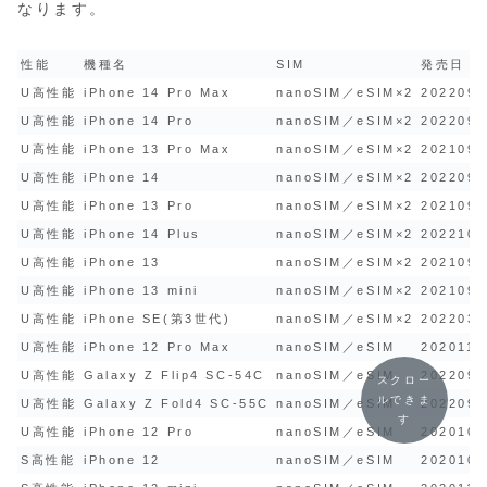
なります。
性能
機種名
SIM
発売日
U高性能
iPhone 14 Pro Max
nanoSIM／eSIM×2
2022091
U高性能
iPhone 14 Pro
nanoSIM／eSIM×2
2022091
U高性能
iPhone 13 Pro Max
nanoSIM／eSIM×2
2021092
U高性能
iPhone 14
nanoSIM／eSIM×2
2022091
U高性能
iPhone 13 Pro
nanoSIM／eSIM×2
2021092
U高性能
iPhone 14 Plus
nanoSIM／eSIM×2
2022100
U高性能
iPhone 13
nanoSIM／eSIM×2
2021092
U高性能
iPhone 13 mini
nanoSIM／eSIM×2
2021092
U高性能
iPhone SE(第3世代)
nanoSIM／eSIM×2
2022031
U高性能
iPhone 12 Pro Max
nanoSIM／eSIM
2020111
U高性能
Galaxy Z Flip4 SC-54C
nanoSIM／eSIM
2022092
スクロー
ルできま
U高性能
Galaxy Z Fold4 SC-55C
nanoSIM／eSIM
2022092
す
U高性能
iPhone 12 Pro
nanoSIM／eSIM
2020102
S高性能
iPhone 12
nanoSIM／eSIM
2020102