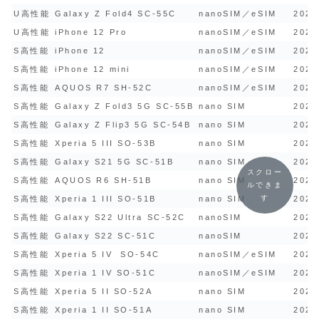
U高性能
Galaxy Z Fold4 SC-55C
nanoSIM／eSIM
2022
U高性能
iPhone 12 Pro
nanoSIM／eSIM
2020
S高性能
iPhone 12
nanoSIM／eSIM
2020
S高性能
iPhone 12 mini
nanoSIM／eSIM
2020
S高性能
AQUOS R7 SH-52C
nanoSIM／eSIM
2022
S高性能
Galaxy Z Fold3 5G SC-55B
nano SIM
2021
S高性能
Galaxy Z Flip3 5G SC-54B
nano SIM
2021
S高性能
Xperia 5 III SO-53B
nano SIM
2021
S高性能
Galaxy S21 5G SC-51B
nano SIM
2021
スクロー
S高性能
AQUOS R6 SH-51B
nano SIM
2021
ルできま
す
S高性能
Xperia 1 III SO-51B
nano SIM
2021
S高性能
Galaxy S22 Ultra SC-52C
nanoSIM
2022
S高性能
Galaxy S22 SC-51C
nanoSIM
2022
S高性能
Xperia 5 IV SO-54C
nanoSIM／eSIM
2022
S高性能
Xperia 1 IV SO-51C
nanoSIM／eSIM
2022
S高性能
Xperia 5 II SO-52A
nano SIM
2020
S高性能
Xperia 1 II SO-51A
nano SIM
2020