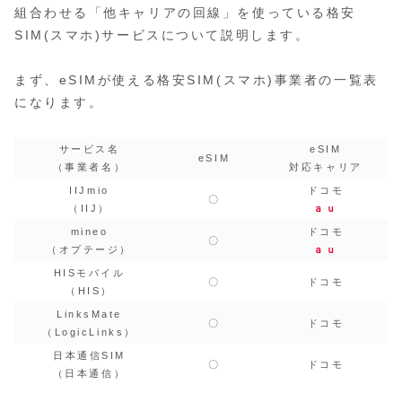
組合わせる「他キャリアの回線」を使っている格安
SIM(スマホ)サービスについて説明します。
まず、eSIMが使える格安SIM(スマホ)事業者の一覧表
になります。
サービス名
eSIM
eSIM
（事業者名）
対応キャリア
IIJmio
ドコモ
〇
（IIJ）
ａｕ
mineo
ドコモ
〇
（オプテージ）
ａｕ
HISモバイル
〇
ドコモ
（HIS）
LinksMate
〇
ドコモ
（LogicLinks）
日本通信SIM
〇
ドコモ
（日本通信）